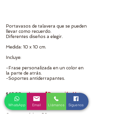
Portavasos de talavera que se pueden
llevar como recuerdo.
Diferentes diseños a elegir.
Medida: 10 x 10 cm.
Incluye:
-Frase personalizada en un color en
la parte de atrás.
-Soportes antiderrapantes.
$49.90 cada una.
*Promoción Hot
Sale a partir de 50 piezas $45.90
cada uno*
WhatsApp
Email
Llámanos
Síguenos
Compra mínima 50 portavasos.