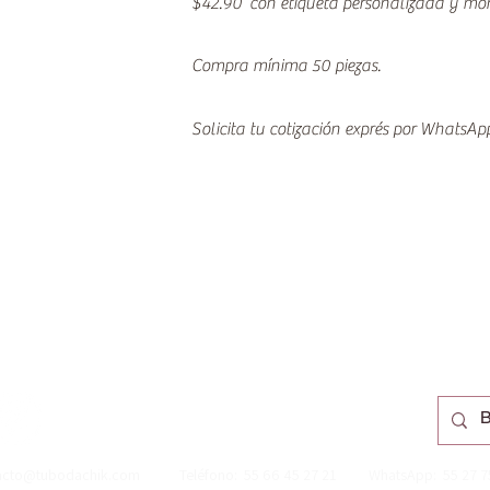
$42.90 con etiqueta personalizada y mo
Compra mínima 50 piezas.
Solicita tu cotización exprés por WhatsA
acto@tubodachik.com
​Teléfono: 55 66 45 27 21 WhatsApp: 55 27 75